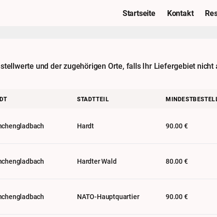
Startseite
Kontakt
Res
ellwerte und der zugehörigen Orte, falls Ihr Liefergebiet nicht 
DT
STADTTEIL
MINDESTBESTEL
chengladbach
Hardt
90.00 €
chengladbach
Hardter Wald
80.00 €
chengladbach
NATO-Hauptquartier
90.00 €