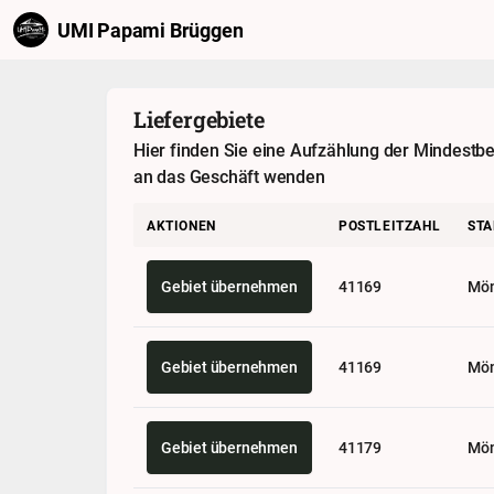
UMI Papami Brüggen
Liefergebiete
Hier finden Sie eine Aufzählung der Mindestbest
an das Geschäft wenden
AKTIONEN
POSTLEITZAHL
STA
Gebiet übernehmen
41169
Mön
Gebiet übernehmen
41169
Mön
Gebiet übernehmen
41179
Mön